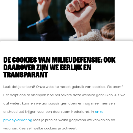
STATEMENT: Ons recht op
De cookies van Milieudefensie: ook
protest
daarover zijn we eerlijk en
transparant
Leuk dat je er bent! Onze website maakt gebruik van cookies. Waarom?
Het helpt ons te snappen hoe bezoekers deze website gebruiken. Als we
dat weten, kunnen we aanpassingen doen en nog meer mensen
enthousiast krijgen voor een duurzaam Nederland. In
onze
privacyverklaring
lees je precies welke gegevens we verwerken en
waarom. Kies zelf welke cookies je activeert.