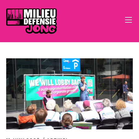
Home
Open Call
Doe Mee
Klimaatstress