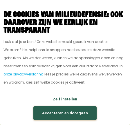
De cookies van Milieudefensie: ook
daarover zijn we eerlijk en
transparant
Leuk dat je er bent! Onze website maakt gebruik van cookies.
Waarom? Het helpt ons te snappen hoe bezoekers deze website
gebruiken. Als we dat weten, kunnen we aanpassingen doen en nog
meer mensen enthousiast krijgen voor een duurzaam Nederland. In
onze privacyverklaring
lees je precies welke gegevens we verwerken
en waarom. Kies zelf welke cookies je activeert.
Zelf instellen
Accepteren en doorgaan
Milieudefensie Jong is de jongerenorganisatie
van
Milieudefensie
|
Privacy
|
Disclaimer
|
Vacatures