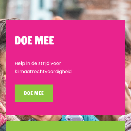
Doe mee
Help in de strijd voor
klimaatrechtvaardigheid
DOE MEE