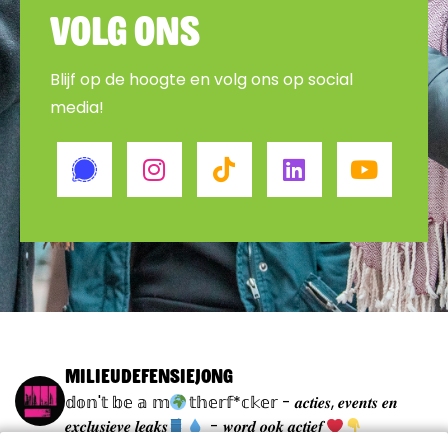
Volg ons
Blijf op de hoogte en volg ons op social
media!
milieudefensiejong
𝕕𝕠𝕟'𝕥 𝕓𝕖 𝕒 𝕞
𝕥𝕙𝕖𝕣𝕗*𝕔𝕜𝕖𝕣
- 𝒂𝒄𝒕𝒊𝒆𝒔, 𝒆𝒗𝒆𝒏𝒕𝒔 𝒆𝒏
𝒆𝒙𝒄𝒍𝒖𝒔𝒊𝒆𝒗𝒆 𝒍𝒆𝒂𝒌𝒔
- 𝒘𝒐𝒓𝒅 𝒐𝒐𝒌 𝒂𝒄𝒕𝒊𝒆𝒇