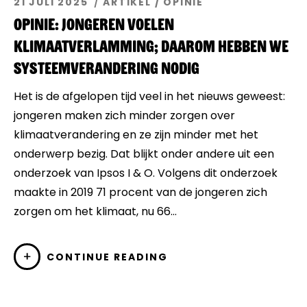
21 JULI 2025
ARTIKEL
/
OPINIE
Events
Opinie: Jongeren voelen
klimaatverlamming; daarom hebben we
Artikelen
systeemverandering nodig
Over Ons
Het is de afgelopen tijd veel in het nieuws geweest:
jongeren maken zich minder zorgen over
klimaatverandering en ze zijn minder met het
onderwerp bezig. Dat blijkt onder andere uit een
onderzoek van Ipsos I & O. Volgens dit onderzoek
maakte in 2019 71 procent van de jongeren zich
zorgen om het klimaat, nu 66…
CONTINUE READING