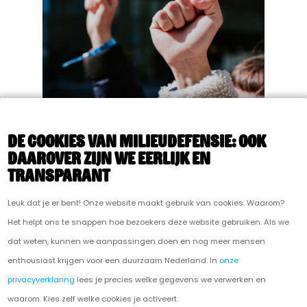
STATEMENT: Ons recht op
De cookies van Milieudefensie: ook
protest
daarover zijn we eerlijk en
transparant
Leuk dat je er bent! Onze website maakt gebruik van cookies. Waarom?
Het helpt ons te snappen hoe bezoekers deze website gebruiken. Als we
dat weten, kunnen we aanpassingen doen en nog meer mensen
enthousiast krijgen voor een duurzaam Nederland. In
onze
privacyverklaring
lees je precies welke gegevens we verwerken en
waarom. Kies zelf welke cookies je activeert.