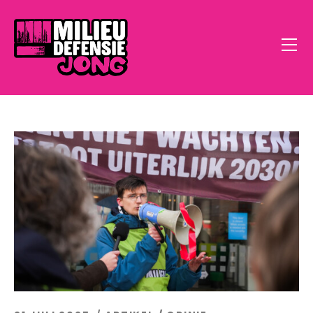
Home
Open Call
Doe Mee
Klimaatstress