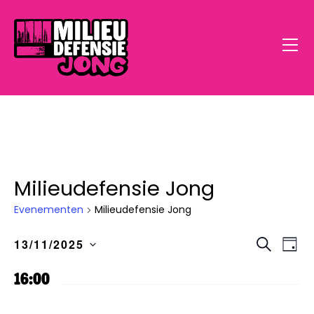
Milieudefensie Jong
Home
Evenementen
Milieudefensie Jong
Open Call
E
E
Z
13/11/2025
D
o
v
S
a
Doe Mee
e
v
g
16:00
k
e
e
e
e
Klimaatstress
l
n
n