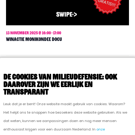
a
k
v
e
i
g
n
a
13 november 2025 @ 16:00
-
17:00
e
WINACTIE MONIKONDEE DOCU
t
n
i
e
w
Vorige dag
Volgende dag
e
De cookies van Milieudefensie: ook
daarover zijn we eerlijk en
e
transparant
ABONNEER OP KALENDER
r
Leuk dat je er bent! Onze website maakt gebruik van cookies. Waarom?
g
Het helpt ons te snappen hoe bezoekers deze website gebruiken. Als we
e
dat weten, kunnen we aanpassingen doen en nog meer mensen
enthousiast krijgen voor een duurzaam Nederland. In
onze