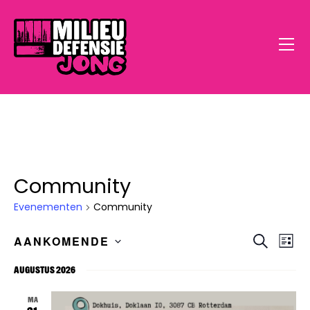
Community
Home
Evenementen
Community
Open Call
E
E
Z
AANKOMENDE
L
o
v
S
i
Doe Mee
e
v
j
augustus 2026
k
e
e
s
e
e
t
Klimaatstress
l
n
n
MA