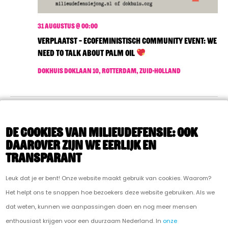
a
k
v
e
i
31 augustus @ 00:00
VERPLAATST – Ecofeministisch Community Event: We
g
n
need to talk about palm oil
a
e
t
Dokhuis
Doklaan 10, Rotterdam, Zuid-Holland
n
i
e
w
Evenementen
Vorige
Vandaag
Volgende
Evenem
e
De cookies van Milieudefensie: ook
daarover zijn we eerlijk en
e
transparant
ABONNEER OP KALENDER
r
Leuk dat je er bent! Onze website maakt gebruik van cookies. Waarom?
g
Het helpt ons te snappen hoe bezoekers deze website gebruiken. Als we
e
dat weten, kunnen we aanpassingen doen en nog meer mensen
enthousiast krijgen voor een duurzaam Nederland. In
onze