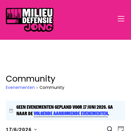
Community
Home
Evenementen
Community
Open Call
Geen evenementen gepland voor 17 juni 2026. Ga
Doe Mee
B
naar de
volgende aankomende evenementen
.
e
Klimaatstress
r
E
E
Z
17/6/2026