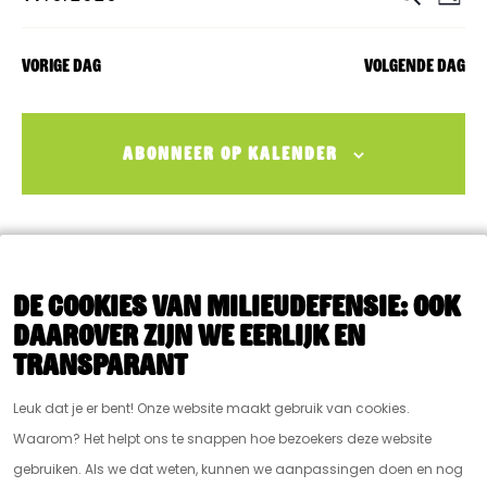
D
i
o
v
S
a
Events
e
v
c
g
k
e
e
h
e
Vorige dag
Volgende dag
e
l
Artikelen
n
t
n
e
e
n
Over Ons
c
m
ABONNEER OP KALENDER
e
t
e
e
m
n
e
t
e
r
w
n
e
De cookies van Milieudefensie: ook
e
e
daarover zijn we eerlijk en
t
e
n
transparant
r
e
d
g
Leuk dat je er bent! Onze website maakt gebruik van cookies.
a
n
a
Waarom? Het helpt ons te snappen hoe bezoekers deze website
t
v
Z
gebruiken. Als we dat weten, kunnen we aanpassingen doen en nog
u