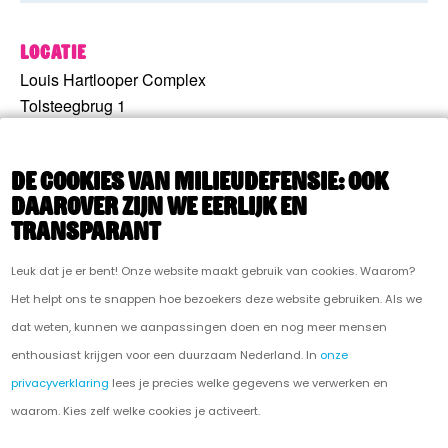
Locatie
Louis Hartlooper Complex
Tolsteegbrug 1
Utrecht
,
Utrecht
3511 ZN
Netherlands
+ Google Maps
De cookies van Milieudefensie: ook
daarover zijn we eerlijk en
transparant
PREV
NEXT
Leuk dat je er bent! Onze website maakt gebruik van cookies. Waarom?
Het helpt ons te snappen hoe bezoekers deze website gebruiken. Als we
dat weten, kunnen we aanpassingen doen en nog meer mensen
enthousiast krijgen voor een duurzaam Nederland. In
onze
privacyverklaring
lees je precies welke gegevens we verwerken en
waarom. Kies zelf welke cookies je activeert.