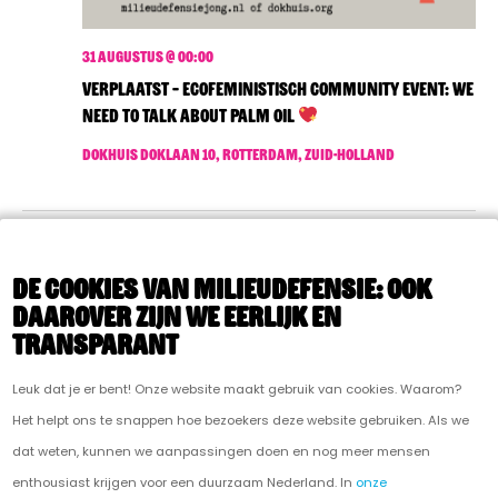
a
k
v
e
i
31 augustus @ 00:00
VERPLAATST – Ecofeministisch Community Event: We
g
n
need to talk about palm oil
a
e
t
Dokhuis
Doklaan 10, Rotterdam, Zuid-Holland
n
i
e
w
Evenementen
Vorige
Vandaag
Volgende
Evenem
e
De cookies van Milieudefensie: ook
daarover zijn we eerlijk en
e
transparant
ABONNEER OP KALENDER
r
Leuk dat je er bent! Onze website maakt gebruik van cookies. Waarom?
g
Het helpt ons te snappen hoe bezoekers deze website gebruiken. Als we
e
dat weten, kunnen we aanpassingen doen en nog meer mensen
enthousiast krijgen voor een duurzaam Nederland. In
onze