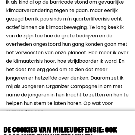
ik als kind al op de barricade stond om gevaarlijke
Events
klimaatverandering tegen te gaan, maar eerlijk
gezegd ben ik pas sinds m'n quarterlifecrisis echt
Artikelen
actief binnen de klimaatbeweging. Te lang keek ik
van de zijlijn toe hoe de grote bedrijven en de
Over Ons
overheden ongestoord hun gang konden gaan met
het verwoesten van onze planeet. Hoe meer ik over
de klimaatcrisis hoor, hoe strijdbaarder ik word. En
het doet me erg goed om te zien dat meer
jongeren er hetzelfde over denken. Daarom zet ik
mij als Jongeren Organizer Campagne in om met
name de jongeren in hun kracht te zetten en hen te
helpen hun stem te laten horen. Op wat voor
manier dan ook.
Daarnaast sport ik graag. Voornamelijk voetballen,
De cookies van Milieudefensie: ook
wielrennen en hardlopen. Dit helpt mij ook om me