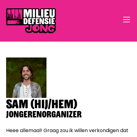
Home
Sam (hij/hem)
Open Call
Jongerenorganizer
Doe Mee
Klimaatstress
Heee allemaal! Graag zou ik willen verkondigen dat