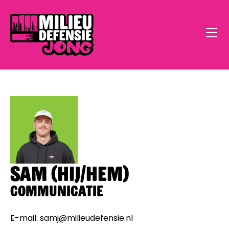
Home
Sam (hij/hem)
Open Call
Communicatie
Doe Mee
Klimaatstress
E-mail:
samj@milieudefensie.nl