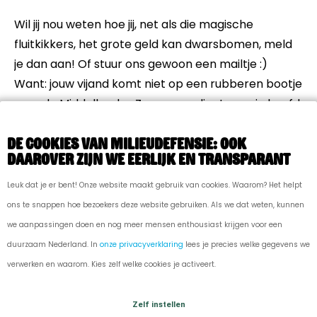
Wil jij nou weten hoe jij, net als die magische
fluitkikkers, het grote geld kan dwarsbomen, meld
je dan aan! Of stuur ons gewoon een mailtje :)
Want: jouw vijand komt niet op een rubberen bootje
over de Middellandse Zee, maar vliegt over je hoofd
in een privéjet.
De cookies van Milieudefensie: ook
Sam, 24 jaar, Den Haag
daarover zijn we eerlijk en transparant
Leuk dat je er bent! Onze website maakt gebruik van cookies. Waarom? Het helpt
ons te snappen hoe bezoekers deze website gebruiken. Als we dat weten, kunnen
we aanpassingen doen en nog meer mensen enthousiast krijgen voor een
duurzaam Nederland. In
onze privacyverklaring
lees je precies welke gegevens we
verwerken en waarom. Kies zelf welke cookies je activeert.
Milieudefensie Jong is de jongerenorganisatie
Zelf instellen