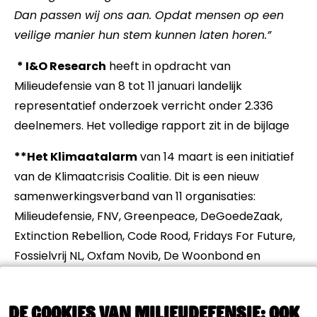
Dan passen wij ons aan. Opdat mensen op een
veilige manier hun stem kunnen laten horen.”
* I&O Research
heeft in opdracht van
Milieudefensie van 8 tot 11 januari landelijk
representatief onderzoek verricht onder 2.336
deelnemers. Het volledige rapport zit in de bijlage
**Het Klimaatalarm
van 14 maart is een initiatief
van de
Klimaatcrisis Coalitie
. Dit is een nieuw
samenwerkingsverband van 11 organisaties:
Milieudefensie, FNV, Greenpeace, DeGoedeZaak,
Extinction Rebellion, Code Rood, Fridays For Future,
Fossielvrij NL, Oxfam Novib, De Woonbond en
Grootouders voor het Klimaat. De Klimaatcrisis
Coalitie nodigt iedereen uit zich bij hen aan te
De cookies van Milieudefensie: ook
sluiten.