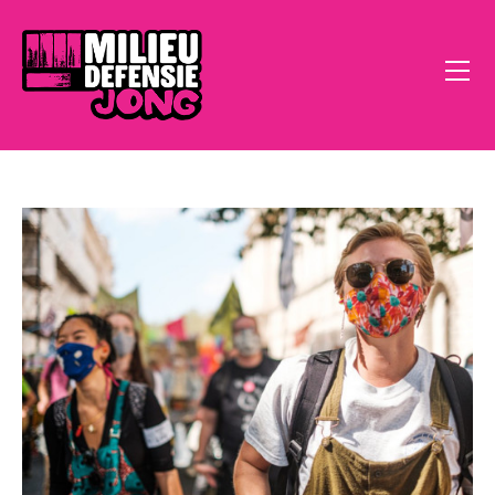
Home
Open Call
Doe Mee
Klimaatstress