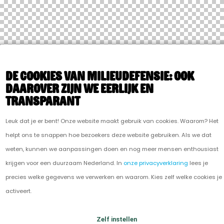
De cookies van Milieudefensie: ook
daarover zijn we eerlijk en
transparant
Leuk dat je er bent! Onze website maakt gebruik van cookies. Waarom? Het
helpt ons te snappen hoe bezoekers deze website gebruiken. Als we dat
weten, kunnen we aanpassingen doen en nog meer mensen enthousiast
krijgen voor een duurzaam Nederland. In
onze privacyverklaring
lees je
precies welke gegevens we verwerken en waarom. Kies zelf welke cookies je
activeert.
Zelf instellen