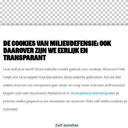
De cookies van Milieudefensie: ook
daarover zijn we eerlijk en
transparant
Leuk dat je er bent! Onze website maakt gebruik van cookies. Waarom? Het
helpt ons te snappen hoe bezoekers deze website gebruiken. Als we dat
weten, kunnen we aanpassingen doen en nog meer mensen enthousiast
krijgen voor een duurzaam Nederland. In
onze privacyverklaring
lees je
precies welke gegevens we verwerken en waarom. Kies zelf welke cookies je
activeert.
Zelf instellen