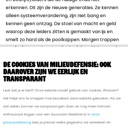
erkennen. Dit zijn de nieuwe generaties. Ze kennen
alleen systeemverandering, zijn niet bang en
kennen geen ontzag. De stoel van macht en geld
waarop deze leiders zitten is gemaakt van ijs en
smelt zo hard als de poolkappen. Morgen trappen
we de dunne poten van de stoel door. Het massale
protest die nu binnen de COP gebeurt is daar maar
De cookies van Milieudefensie: ook
enkel een voorbeeld van.
daarover zijn we eerlijk en
transparant
Leuk dat je er bent! Onze website maakt gebruik van cookies. Waarom?
Het helpt ons te snappen hoe bezoekers deze website gebruiken. Als we
dat weten, kunnen we aanpassingen doen en nog meer mensen
enthousiast krijgen voor een duurzaam Nederland. In
onze
privacyverklaring
lees je precies welke gegevens we verwerken en