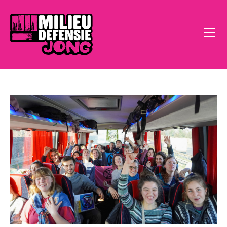
Home
Open Call
Doe Mee
Klimaatstress