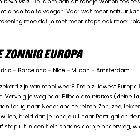
a bella vita
. Tip is om aan dit rondje Wenen toe te
het einde toe te voegen. Voor wat meer natuur kan
l rekening mee dat je met meer stops ook meer re
e Zonnig Europa
adrid – Barcelona – Nice – Milaan – Amsterdam
ekerd zijn van mooi weer? Trein zuidwest Europa in! 
an. Vervolg je weg naar Bilbao om
pintxos
(kleine t
aan terug naar Nederland te reizen. Zon, zee, lekke
llen, breid dan je rondje uit naar Portugal en de 
f stap uit in een klein spaans dorpje onderweg, wi