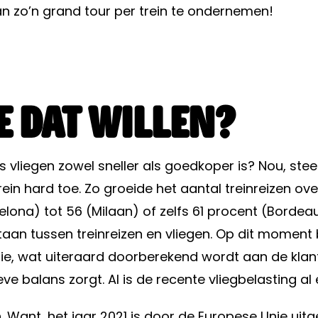
n zo’n grand tour per trein te ondernemen!
e dat willen?
als vliegen zowel sneller als goedkoper is? Nou, s
rein hard toe. Zo groeide het aantal treinreizen 
lona) tot 56 (Milaan) of zelfs 61 procent (Bordeaux
staan tussen treinreizen en vliegen. Op dit moment
ie, wat uiteraard doorberekend wordt aan de klant.
eve balans zorgt. Al is de recente vliegbelasting 
Want, het jaar 2021 is door de Europese Unie uitge