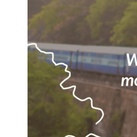
K
E
A
O