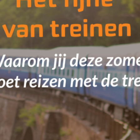
limaatstress
vents
rtikelen
ver Ons