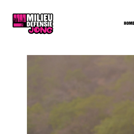
Hom
H
O
D