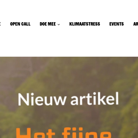
e
Open call
Doe mee
Klimaatstress
Events
A
ome
pen Call
oe Mee