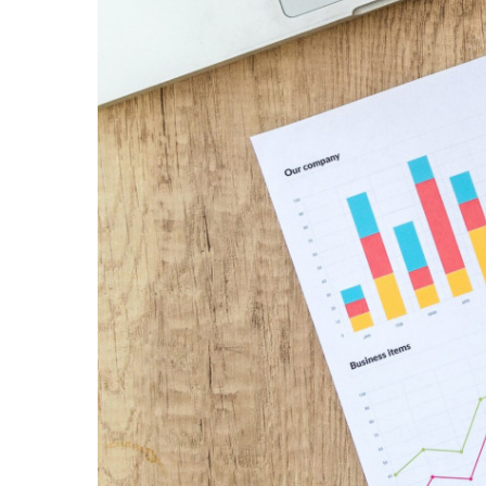
K
E
A
O