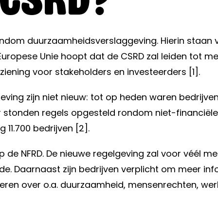
 rondom duurzaamheidsverslaggeving. Hierin staan
Europese Unie hoopt dat de CSRD zal leiden tot m
ening voor stakeholders en investeerders [1].
ng zijn niet nieuw: tot op heden waren bedrijven
er stonden regels opgesteld rondom niet-financiële 
11.700 bedrijven [2].
p de NFRD. De nieuwe regelgeving zal voor véél me
e. Daarnaast zijn bedrijven verplicht om meer inf
iceren over o.a. duurzaamheid, mensenrechten, we