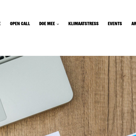
e
Open call
Doe mee
Klimaatstress
Events
A
ome
pen Call
oe Mee