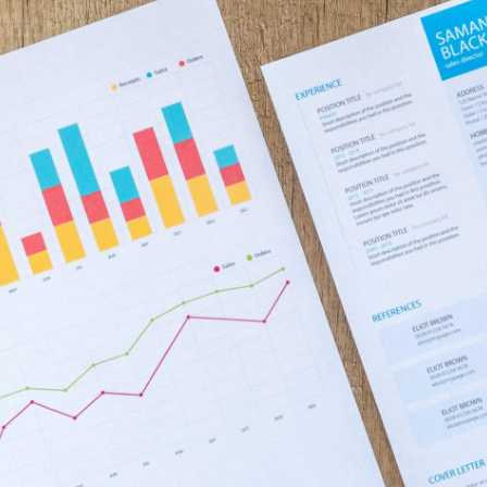
limaatstress
vents
rtikelen
ver Ons