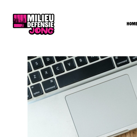
Hom
H
O
D