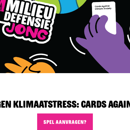
limaatstress
vents
rtikelen
ver Ons
gen klimaatstress: Cards Agai
SPEL AANVRAGEN?