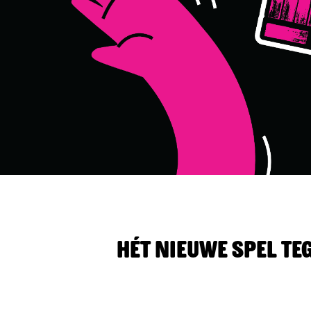
K
E
A
O
Hét nieuwe spel te