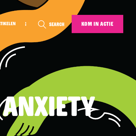
KOM IN ACTIE
rtikelen
Search
 anxiety